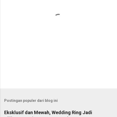
t
a
r
Postingan populer dari blog ini
Eksklusif dan Mewah, Wedding Ring Jadi