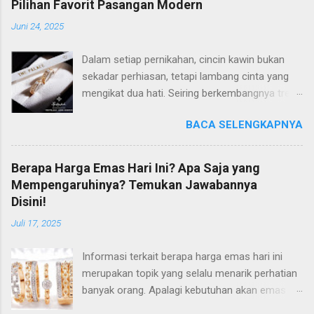
Pilihan Favorit Pasangan Modern
Juni 24, 2025
Dalam setiap pernikahan, cincin kawin bukan
sekadar perhiasan, tetapi lambang cinta yang
mengikat dua hati. Seiring berkembangnya tren
dan gaya hidup, banyak pasangan modern kini
BACA SELENGKAPNYA
semakin selektif dalam memilih wedding ring
yang tidak hanya cantik, tetapi juga memiliki
makna mendalam. Di antara banyaknya pilihan
Berapa Harga Emas Hari Ini? Apa Saja yang
di pasaran, The Palace Jeweler berhasil
Mempengaruhinya? Temukan Jawabannya
mencuri perhatian dengan koleksi wedding ring
Disini!
yang eksklusif dan mewah. Perpaduan Desain
Juli 17, 2025
Elegan dan Makna Mendalam The Palace
dikenal luas karena menghadirkan desain cincin
Informasi terkait berapa harga emas hari ini
kawin yang tidak hanya estetis, tapi juga sarat
merupakan topik yang selalu menarik perhatian
makna. Setiap cincin didesain dengan filosofi
banyak orang. Apalagi kebutuhan akan emas
dan detail yang mencerminkan keabadian cinta
terutama untuk perhiasan selalu meningkat hari
dan kesatuan dua jiwa. Koleksinya menampilkan