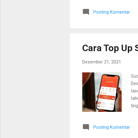
ses
Posting Komentar
pus
cin
Pil
yan
Cara Top Up
Desember 21, 2021
Sud
Des
tan
tah
tin
Sho
pen
Posting Komentar
eks
men