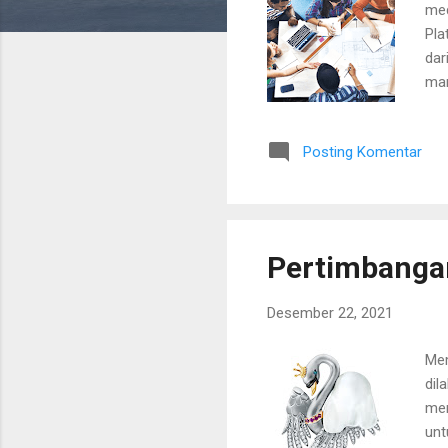
med
Pla
dar
mar
ter
den
Posting Komentar
pem
kon
mak
pro
Pertimbangan
Desember 22, 2021
Mem
dil
men
unt