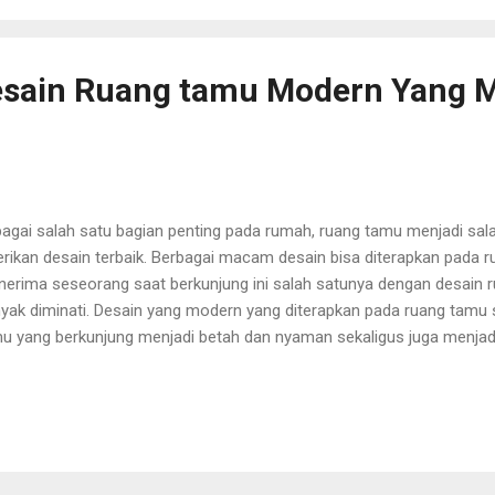
am hal pembayaran. Shopee mendukung beberapa opsi pembayaran, ya
nsfer Bank, SPayLater, ShopeePay, COD (Bayar di Tempat), dan bebe
Desain Ruang tamu Modern Yang
agai salah satu bagian penting pada rumah, ruang tamu menjadi sal
erikan desain terbaik. Berbagai macam desain bisa diterapkan pada 
erima seseorang saat berkunjung ini salah satunya dengan desain
yak diminati. Desain yang modern yang diterapkan pada ruang tamu
u yang berkunjung menjadi betah dan nyaman sekaligus juga menjadi
eluruhan rumah. Pilihan desain ruang tamu modern yang banyak dimi
iap orang ingin menirunya. Terlebih untuk desain ini juga memiliki gay
erapkan sesuai dengan keinginan. Dari berbagai gaya desain yang bisa 
erapa inspirasi untuk desain ruang tamu modern. Desain modern min
ern dengan gaya minimalis bisa menjadi pilihan tepat karena menjadi