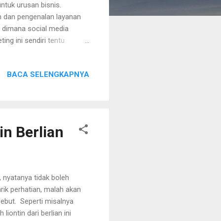
ntuk urusan bisnis.
n dan pengenalan layanan
i dimana social media
ing ini sendiri tentu
h lebih luas dibandingkan
u untuk sukses melakukan
BACA SELENGKAPNYA
t. Berikut tips pedoman
r mencapai hasil yang
produk beserta kata-kata
n Berlian
, nyatanya tidak boleh
rik perhatian, malah akan
sebut. Seperti misalnya
iontin dari berlian ini