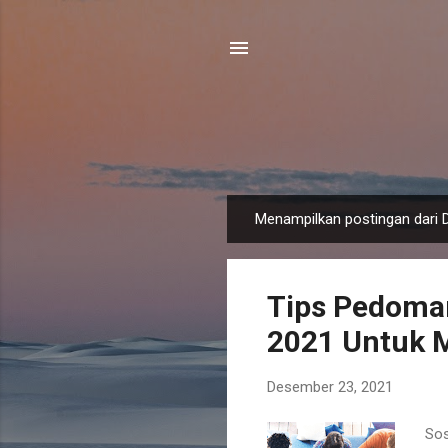
Menampilkan postingan dari 
P
o
s
Tips Pedoman
t
i
2021 Untuk 
n
g
Desember 23, 2021
a
n
Sos