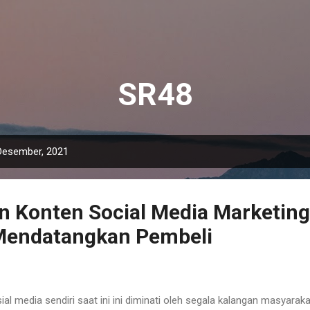
Langsung ke konten utama
SR48
Desember, 2021
 Konten Social Media Marketin
Mendatangkan Pembeli
ial media sendiri saat ini ini diminati oleh segala kalangan masyarakat