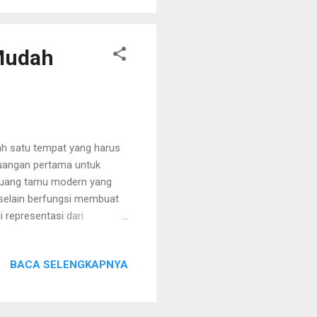
itu Kartu Kredit/Debit,
rapa mercha...
 Mudah
ah satu tempat yang harus
ruangan pertama untuk
 ruang tamu modern yang
 selain berfungsi membuat
 representasi dari
nati tentunya menjadikan
a tersendiri yang bisa
BACA SELENGKAPNYA
diterapkan berikut ini ada
imalis. Desain ruang tamu
 desain favorit para