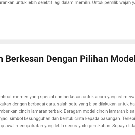
arankan untuk lebih selektif lagi dalam memilih. Untuk pemilik wajah y
aiknya hindari untuk memilih bentuk liontin yang berbentuk bulat jug
 tersebut malah akan semakin mempertegas bentuk wajah anda yang 
usinya, anda bisa memilih liontin yang berbentuk lonjong atau bentuk
g bisa membantu sedikit menyamarkan bentuk wajah yang bulat terseb
uk bentuk liontin dengan inisial huruf, karena ada beberapa huruf y
erti misalnya huruf O,Q dan lain sebagain...
 Berkesan Dengan Pilihan Model
buat momen yang spesial dan berkesan untuk acara yang istimewa 
akukan dengan berbagai cara, salah satu yang bisa dilakukan untuk hal
berikan cincin lamaran terbaik. Beragam model cincin lamaran bisa 
jadi simbol kesungguhan dan bentuk cinta kepada pasangan. Terleb
ap awal menuju ikatan yang lebih serius yaitu pernikahan. Supaya ti
el cincin lamaran maka ada beberapa hal yang perlu dilakukan untu