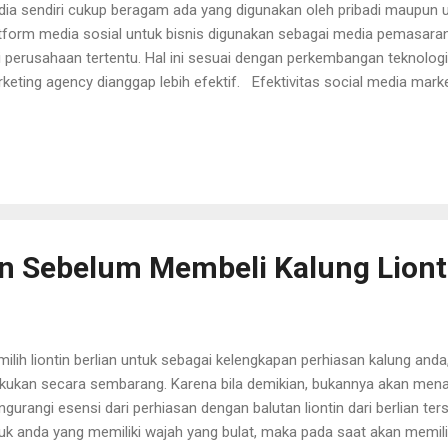
ia sendiri cukup beragam ada yang digunakan oleh pribadi maupun u
tform media sosial untuk bisnis digunakan sebagai media pemasara
i perusahaan tertentu. Hal ini sesuai dengan perkembangan teknolog
keting agency dianggap lebih efektif. Efektivitas social media market
gantung dengan produk yang dijual. Namun target pemasaran akan jau
gan pemasaran konvensional. Berapa beberapa pedoman dalam sat
asaran di sosial media dan bisa mencapai target pasaran yang tepa
ten sosial media marketing agency 2021 itu yang wajib diketahui aga
simal. 1. Memilih postingan yang berorientasi dengan sasaran Foto 
mosi yang menarik menjadi kunci dari social media marketi...
 Sebelum Membeli Kalung Lionti
ilih liontin berlian untuk sebagai kelengkapan perhiasan kalung anda
akukan secara sembarang. Karena bila demikian, bukannya akan mena
gurangi esensi dari perhiasan dengan balutan liontin dari berlian ter
uk anda yang memiliki wajah yang bulat, maka pada saat akan memilih l