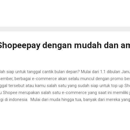
uai dengan harapan. Pertimbangan yang tepat dalam memilihnya bis
a untuk mendapatkan yang sesuai dengan keinginan, dan hal ini sam
cin pernikahan . Lalu bagaimana cara memilihnya? Berikut ini kami b
ihan logam mulia. Berbagai jenis logam mulia untuk cincin lamaran seka
g beragam dan bisa dipilih sesuai keinginan, misalnya dengan batu be.
 Shopeepay dengan mudah dan a
ah siap untuk tanggal cantik bulan depan? Mulai dari 1.1 dibulan Janu
ember, berbagai e-commerce akan selalu muncul dengan promo bes
ggal tersebut atau kamu salah satu yang sudah siap untuk top up Sh
u Shopee merupakan salah satu e-commerce yang saat ini memiliki
ggi di indonesia. Mulai dari muda hingga tua, banyak dari mereka ya
pee. Bagaimana tidak, e-commerce satu ini menyediakan berbagai
gguna mulai dari kebutuhan primer hingga sekunder. Shopee juga me
pedisi sehingga pengguna dapat memilih kapan dan dengan modal apa
ghadirkan banyak pilihan produk dan pengiriman, Shopee juga me