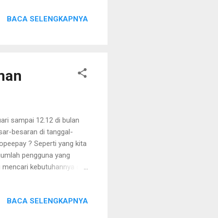
a menjadikan anda lebih
BACA SELENGKAPNYA
a juga dengan memilih
erikan beberapa ulasannya.
rang ini memiliki pilihan
..
man
ari sampai 12.12 di bulan
ar-besaran di tanggal-
opeepay ? Seperti yang kita
 jumlah pengguna yang
ng mencari kebutuhannya di
 macam kebutuhan
nghadirkan banyak pilihan
BACA SELENGKAPNYA
 paket akan dikirim. Selain
mudahkan penggunanya