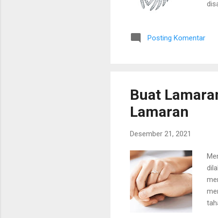
dis
seb
hal
Posting Komentar
sol
yan
unt
sep
Buat Lamaran
Lamaran
Desember 21, 2021
Mem
dil
mem
men
tah
mod