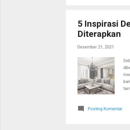
dal
Tra
5 Inspirasi 
Diterapkan
Desember 21, 2021
Seb
dib
men
ban
tam
kes
set
Posting Komentar
dit
beb
mod