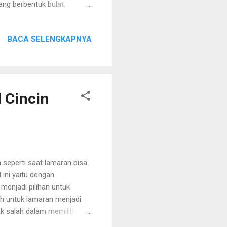
ang berbentuk bulat,
a. Karena dengan demikian,
bulat tersebut. Sebagai
BACA SELENGKAPNYA
 empat persegi panjang,
ut. Hal ini juga berlaku
ang bentuknya juga membulat
 Cincin
seperti saat lamaran bisa
 ini yaitu dengan
menjadi pilihan untuk
ih untuk lamaran menjadi
dak salah dalam memilih
k bisa mendapatkan yang