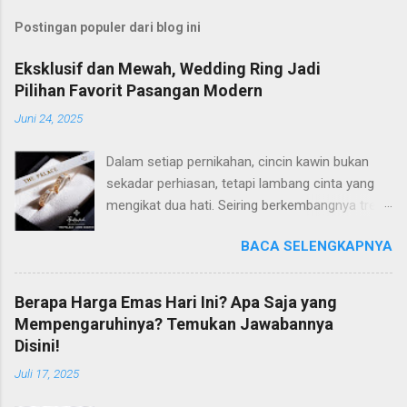
Postingan populer dari blog ini
Eksklusif dan Mewah, Wedding Ring Jadi
Pilihan Favorit Pasangan Modern
Juni 24, 2025
Dalam setiap pernikahan, cincin kawin bukan
sekadar perhiasan, tetapi lambang cinta yang
mengikat dua hati. Seiring berkembangnya tren
dan gaya hidup, banyak pasangan modern kini
BACA SELENGKAPNYA
semakin selektif dalam memilih wedding ring
yang tidak hanya cantik, tetapi juga memiliki
makna mendalam. Di antara banyaknya pilihan
Berapa Harga Emas Hari Ini? Apa Saja yang
di pasaran, The Palace Jeweler berhasil
Mempengaruhinya? Temukan Jawabannya
mencuri perhatian dengan koleksi wedding ring
Disini!
yang eksklusif dan mewah. Perpaduan Desain
Juli 17, 2025
Elegan dan Makna Mendalam The Palace
dikenal luas karena menghadirkan desain cincin