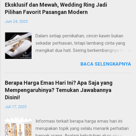
Eksklusif dan Mewah, Wedding Ring Jadi
Pilihan Favorit Pasangan Modern
Juni 24, 2025
Dalam setiap pernikahan, cincin kawin bukan
sekadar perhiasan, tetapi lambang cinta yang
mengikat dua hati. Seiring berkembangnya tren
dan gaya hidup, banyak pasangan modern kini
BACA SELENGKAPNYA
semakin selektif dalam memilih wedding ring
yang tidak hanya cantik, tetapi juga memiliki
makna mendalam. Di antara banyaknya pilihan
Berapa Harga Emas Hari Ini? Apa Saja yang
di pasaran, The Palace Jeweler berhasil
Mempengaruhinya? Temukan Jawabannya
mencuri perhatian dengan koleksi wedding ring
Disini!
yang eksklusif dan mewah. Perpaduan Desain
Juli 17, 2025
Elegan dan Makna Mendalam The Palace
dikenal luas karena menghadirkan desain cincin
Informasi terkait berapa harga emas hari ini
kawin yang tidak hanya estetis, tapi juga sarat
merupakan topik yang selalu menarik perhatian
makna. Setiap cincin didesain dengan filosofi
banyak orang. Apalagi kebutuhan akan emas