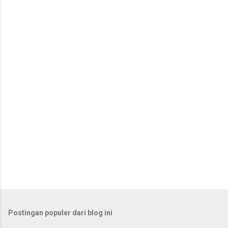
n
t
a
r
Postingan populer dari blog ini