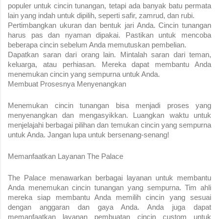
populer untuk cincin tunangan, tetapi ada banyak batu permata
lain yang indah untuk dipilih, seperti safir, zamrud, dan rubi.
Pertimbangkan ukuran dan bentuk jari Anda. Cincin tunangan
harus pas dan nyaman dipakai. Pastikan untuk mencoba
beberapa cincin sebelum Anda memutuskan pembelian.
Dapatkan saran dari orang lain. Mintalah saran dari teman,
keluarga, atau perhiasan. Mereka dapat membantu Anda
menemukan cincin yang sempurna untuk Anda.
Membuat Prosesnya Menyenangkan
Menemukan cincin tunangan bisa menjadi proses yang
menyenangkan dan mengasyikkan. Luangkan waktu untuk
menjelajahi berbagai pilihan dan temukan cincin yang sempurna
untuk Anda. Jangan lupa untuk bersenang-senang!
Memanfaatkan Layanan The Palace
The Palace menawarkan berbagai layanan untuk membantu
Anda menemukan cincin tunangan yang sempurna. Tim ahli
mereka siap membantu Anda memilih cincin yang sesuai
dengan anggaran dan gaya Anda. Anda juga dapat
memanfaatkan layanan pembuatan cincin custom untuk