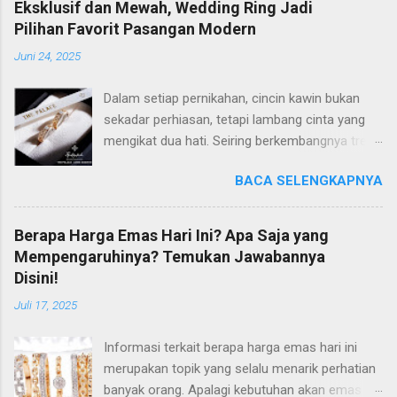
Eksklusif dan Mewah, Wedding Ring Jadi
Pilihan Favorit Pasangan Modern
Juni 24, 2025
Dalam setiap pernikahan, cincin kawin bukan
sekadar perhiasan, tetapi lambang cinta yang
mengikat dua hati. Seiring berkembangnya tren
dan gaya hidup, banyak pasangan modern kini
BACA SELENGKAPNYA
semakin selektif dalam memilih wedding ring
yang tidak hanya cantik, tetapi juga memiliki
makna mendalam. Di antara banyaknya pilihan
Berapa Harga Emas Hari Ini? Apa Saja yang
di pasaran, The Palace Jeweler berhasil
Mempengaruhinya? Temukan Jawabannya
mencuri perhatian dengan koleksi wedding ring
Disini!
yang eksklusif dan mewah. Perpaduan Desain
Juli 17, 2025
Elegan dan Makna Mendalam The Palace
dikenal luas karena menghadirkan desain cincin
Informasi terkait berapa harga emas hari ini
kawin yang tidak hanya estetis, tapi juga sarat
merupakan topik yang selalu menarik perhatian
makna. Setiap cincin didesain dengan filosofi
banyak orang. Apalagi kebutuhan akan emas
dan detail yang mencerminkan keabadian cinta