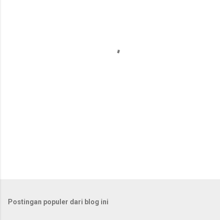
n
t
a
r
Postingan populer dari blog ini