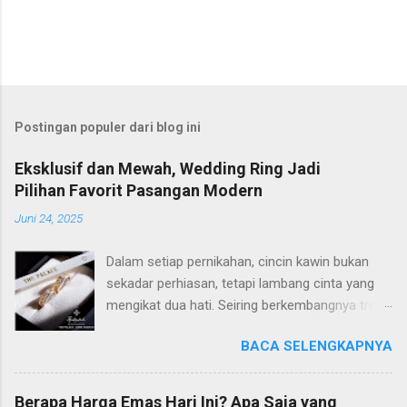
Postingan populer dari blog ini
Eksklusif dan Mewah, Wedding Ring Jadi
Pilihan Favorit Pasangan Modern
Juni 24, 2025
Dalam setiap pernikahan, cincin kawin bukan
sekadar perhiasan, tetapi lambang cinta yang
mengikat dua hati. Seiring berkembangnya tren
dan gaya hidup, banyak pasangan modern kini
BACA SELENGKAPNYA
semakin selektif dalam memilih wedding ring
yang tidak hanya cantik, tetapi juga memiliki
makna mendalam. Di antara banyaknya pilihan
Berapa Harga Emas Hari Ini? Apa Saja yang