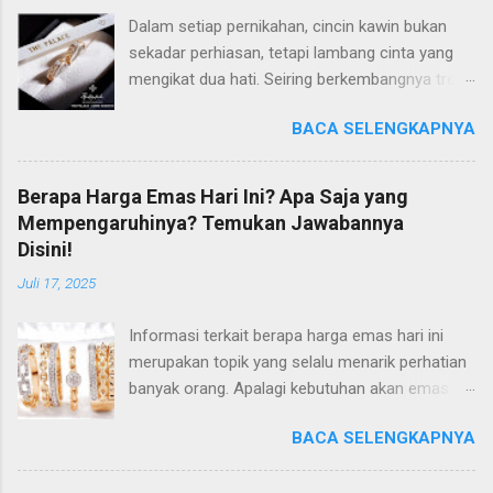
Dalam setiap pernikahan, cincin kawin bukan
sekadar perhiasan, tetapi lambang cinta yang
mengikat dua hati. Seiring berkembangnya tren
dan gaya hidup, banyak pasangan modern kini
BACA SELENGKAPNYA
semakin selektif dalam memilih wedding ring
yang tidak hanya cantik, tetapi juga memiliki
makna mendalam. Di antara banyaknya pilihan
Berapa Harga Emas Hari Ini? Apa Saja yang
di pasaran, The Palace Jeweler berhasil
Mempengaruhinya? Temukan Jawabannya
mencuri perhatian dengan koleksi wedding ring
Disini!
yang eksklusif dan mewah. Perpaduan Desain
Juli 17, 2025
Elegan dan Makna Mendalam The Palace
dikenal luas karena menghadirkan desain cincin
Informasi terkait berapa harga emas hari ini
kawin yang tidak hanya estetis, tapi juga sarat
merupakan topik yang selalu menarik perhatian
makna. Setiap cincin didesain dengan filosofi
banyak orang. Apalagi kebutuhan akan emas
dan detail yang mencerminkan keabadian cinta
terutama untuk perhiasan selalu meningkat hari
dan kesatuan dua jiwa. Koleksinya menampilkan
BACA SELENGKAPNYA
demi hari. Meski relatif stabil, nyatanya harga
sentuhan modern namun tetap
emas selalu mengalami fluktuatif namun
mempertahankan nuansa klasik yang timeless.