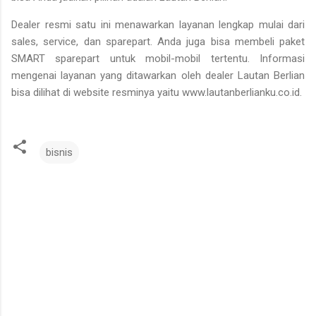
Dealer resmi satu ini menawarkan layanan lengkap mulai dari
sales, service, dan sparepart. Anda juga bisa membeli paket
SMART sparepart untuk mobil-mobil tertentu. Informasi
mengenai layanan yang ditawarkan oleh dealer Lautan Berlian
bisa dilihat di website resminya yaitu www.lautanberlianku.co.id.
bisnis
K
o
m
e
n
t
a