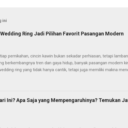
 ini
 Wedding Ring Jadi Pilihan Favorit Pasangan Modern
iap pernikahan, cincin kawin bukan sekadar perhiasan, tetapi lamba
ring berkembangnya tren dan gaya hidup, banyak pasangan modern kin
edding ring yang tidak hanya cantik, tetapi juga memiliki makna me
i pasaran, The Palace Jeweler berhasil mencuri perhatian dengan kole
f dan mewah. Perpaduan Desain Elegan dan Makna Mendalam The Pala
kan desain cincin kawin yang tidak hanya estetis, tapi juga sarat ma
losofi dan detail yang mencerminkan keabadian cinta dan kesatuan d
ari Ini? Apa Saja yang Mempengaruhinya? Temukan J
kan sentuhan modern namun tetap mempertahankan nuansa klasik y
 yang ingin mengekspresikan cinta mereka dengan cara yang elegan 
populer dari The Palace adalah seri Moela, yang menonjolkan keangg
 ...