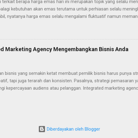
 terkait berapa harga emas hari ini merupakan topik yang selalu men
alagi kebutuhan akan emas terutama untuk perhiasan selalu meningka
tabil, nyatanya harga emas selalu mengalami fluktuatif namun memang t
ketahui, ketika Anda membeli perhiasan emas, harga yang dibayarkan
n oleh harga emasnya saja. Ada berbagai aspek lain yang menjadi fa
eberapa diantaranya yaitu: Harga emas murni dunia Aspek yang satu 
tama. Ya, harga emas ditentukan di pasar komoditas global, seperti 
ated Marketing Agency Mengembangkan Bisnis Anda
ursa internasional bisa menjadi acuan dasar. Dengan kata lain, jika 
tomatis harga bahan baku untuk perhiasan juga akan ikut naik. Harga
ngaruhi oleh berbagai hal yang menjadi sentimen ekonomi makro global, 
an bisnis yang semakin ketat membuat pemilik bisnis harus punya st
atif, tapi juga terarah dan konsisten. Pasalnya, strategi pemasaran y
gi kepercayaan audiens atau pelanggan. Integrated marketing agency
pu menghubungkan berbagai saluran promosi agar brand message
 dan efektif. Sebagai pemilik bisnis, Anda harus mulai memikirkan un
 Artikel ini membahas alasan dan cara agensi membantu bisnis And
arus Bekerja Sama dengan Integrated Agency? Integrated agency ad
an layanan pemasaran terintegrasi. Berbeda dengan agensi biasa ya
Diberdayakan oleh Blogger
 agensi ini menawarkan layanan menyeluruh, mulai dari branding , de