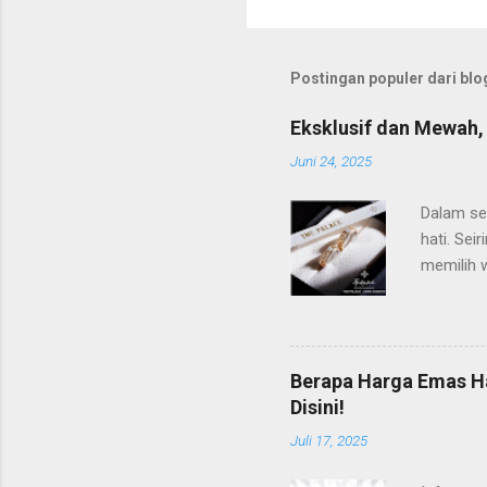
Postingan populer dari blog
Eksklusif dan Mewah,
Juni 24, 2025
Dalam set
hati. Sei
memilih w
pilihan d
eksklusi
menghadir
dengan fi
Berapa Harga Emas H
menampil
Disini!
pasangan
Juli 17, 2025
koleksi 
sederhana