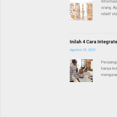
Informasi
orang. Ap
relatif s
Perlu di
ditentuka
Adapun b
fondasi u
Inilah 4 Cara Integr
emas di b
Agustus 25, 2025
secara o
bisa dipe
Persaing
hanya kre
menguran
yang mam
konsisten
agency .
Kenapa H
menawark
tertentu,