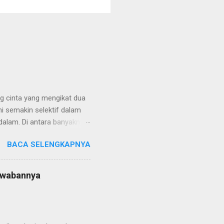
ng cinta yang mengikat dua
i semakin selektif dalam
ndalam. Di antara banyaknya
ksi wedding ring yang
BACA SELENGKAPNYA
ce dikenal luas karena
kna. Setiap cincin didesain
ua jiwa. Koleksinya
awabannya
ang timeless. Cocok bagi
dan berkelas. Salah satu
unan dalam bentuk yang