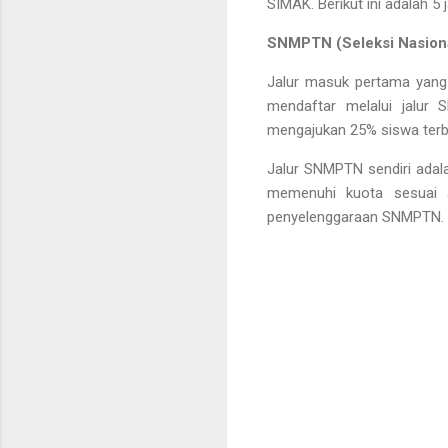
SIMAK. Berikut ini adalah 5
SNMPTN (Seleksi Nasiona
Jalur masuk pertama yang
mendaftar melalui jalur 
mengajukan 25% siswa terba
Jalur SNMPTN sendiri adala
memenuhi kuota sesuai a
penyelenggaraan SNMPTN.