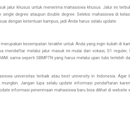
suk jalur khusus untuk menerima mahasiswa khusus. Jalur ini terbuk
single degree ataupun double degree. Seleksi mahasiswa di kelas t
ai dengan ketentuan kampus, jadi Anda harus selalu update.
 merupakan kesempatan terakhir untuk Anda yang ingin kuliah di ka
 mendaftar melalui jalur masuk ini mulai dari vokasi, S1 reguler, S
IMAK sama seperti SBMPTN yang harus melalui ujian tulis terlebih da
siswa universitas terbaik atau best university in Indonesia. Agar b
 mungkin. Jangan lupa selalu update informasi pendaftaran karen
Update informasi penerimaan mahasiswa baru bisa dilihat di website 