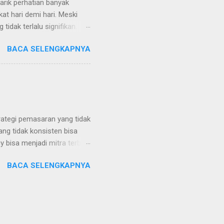
arik perhatian banyak
t hari demi hari. Meski
idak terlalu signifikan.
 tidak semata-mata
BACA SELENGKAPNYA
ktor penentu harganya.
ini bisa dikatakan sebagai
di dan pergerakan harga
harga emas dunia naik, maka
 emas murni dunia sendiri
seperti inflasi, ...
rategi pemasaran yang tidak
ang tidak konsisten bisa
 bisa menjadi mitra terbaik
 tersampaikan dengan
BACA SELENGKAPNYA
tuk beralih ke integrated
a semakin berkembang.
alah agensi yang
ng punya spesialisasi
sain grafis, pembuatan