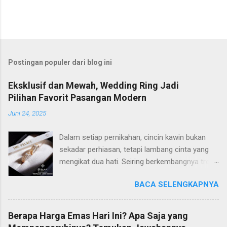
Postingan populer dari blog ini
Eksklusif dan Mewah, Wedding Ring Jadi
Pilihan Favorit Pasangan Modern
Juni 24, 2025
Dalam setiap pernikahan, cincin kawin bukan
sekadar perhiasan, tetapi lambang cinta yang
mengikat dua hati. Seiring berkembangnya tren
dan gaya hidup, banyak pasangan modern kini
BACA SELENGKAPNYA
semakin selektif dalam memilih wedding ring
yang tidak hanya cantik, tetapi juga memiliki
makna mendalam. Di antara banyaknya pilihan
Berapa Harga Emas Hari Ini? Apa Saja yang
di pasaran, The Palace Jeweler berhasil