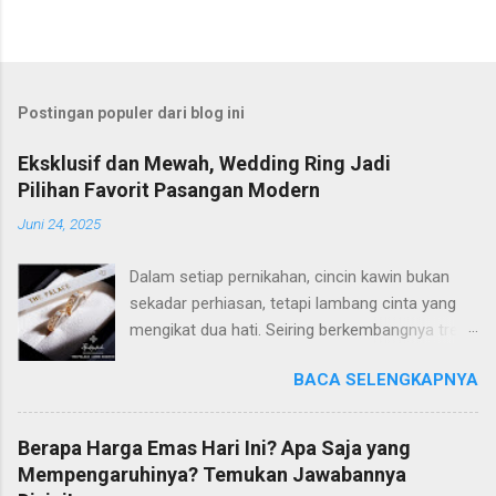
Postingan populer dari blog ini
Eksklusif dan Mewah, Wedding Ring Jadi
Pilihan Favorit Pasangan Modern
Juni 24, 2025
Dalam setiap pernikahan, cincin kawin bukan
sekadar perhiasan, tetapi lambang cinta yang
mengikat dua hati. Seiring berkembangnya tren
dan gaya hidup, banyak pasangan modern kini
BACA SELENGKAPNYA
semakin selektif dalam memilih wedding ring
yang tidak hanya cantik, tetapi juga memiliki
makna mendalam. Di antara banyaknya pilihan
Berapa Harga Emas Hari Ini? Apa Saja yang
di pasaran, The Palace Jeweler berhasil
Mempengaruhinya? Temukan Jawabannya
mencuri perhatian dengan koleksi wedding ring