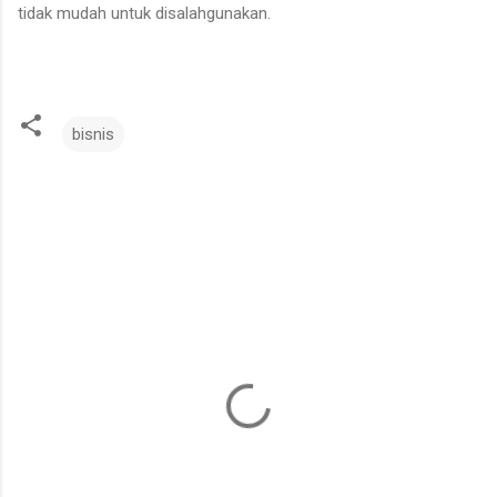
tidak mudah untuk disalahgunakan.
bisnis
K
o
m
e
n
t
a
r