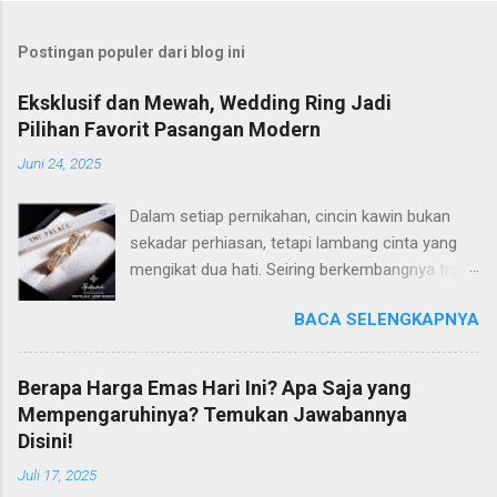
Postingan populer dari blog ini
Eksklusif dan Mewah, Wedding Ring Jadi
Pilihan Favorit Pasangan Modern
Juni 24, 2025
Dalam setiap pernikahan, cincin kawin bukan
sekadar perhiasan, tetapi lambang cinta yang
mengikat dua hati. Seiring berkembangnya tren
dan gaya hidup, banyak pasangan modern kini
BACA SELENGKAPNYA
semakin selektif dalam memilih wedding ring
yang tidak hanya cantik, tetapi juga memiliki
makna mendalam. Di antara banyaknya pilihan
Berapa Harga Emas Hari Ini? Apa Saja yang
di pasaran, The Palace Jeweler berhasil
Mempengaruhinya? Temukan Jawabannya
mencuri perhatian dengan koleksi wedding ring
Disini!
yang eksklusif dan mewah. Perpaduan Desain
Juli 17, 2025
Elegan dan Makna Mendalam The Palace