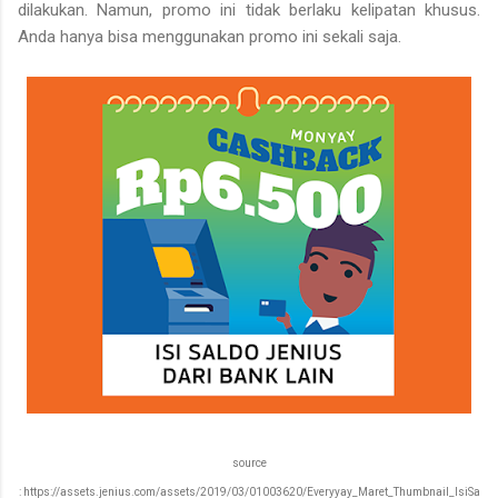
dilakukan. Namun, promo ini tidak berlaku kelipatan khusus.
Anda hanya bisa menggunakan promo ini sekali saja.
source
: https://assets.jenius.com/assets/2019/03/01003620/Everyyay_Maret_Thumbnail_IsiSa